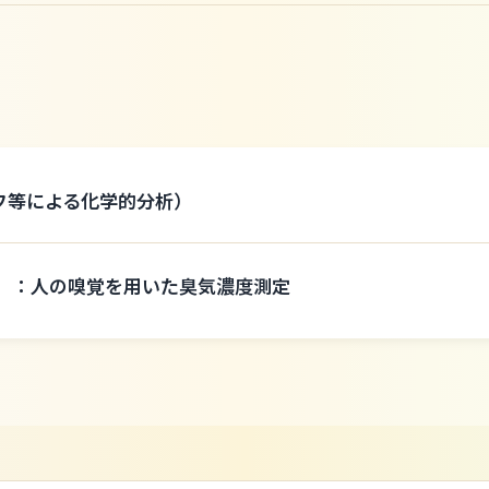
フ等による化学的分析）
）：人の嗅覚を用いた臭気濃度測定